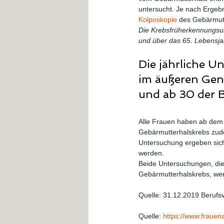
untersucht. Je nach Ergeb
Kolposkopie
 des Gebärmu
Die Krebsfrüherkennungsu
und über das 65. Lebensj
Die jährliche 
im äußeren Geni
und ab 30 der B
Alle Frauen haben ab dem 
Gebärmutterhalskrebs zudem
Untersuchung ergeben sich
werden.
Beide Untersuchungen, die
Gebärmutterhalskrebs, wer
Quelle: 31.12.2019 Berufs
Quelle: 
https://www.frauen