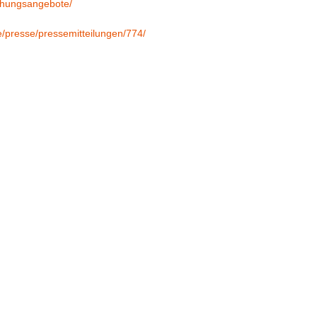
chungsangebote/
e/presse/pressemitteilungen/774/