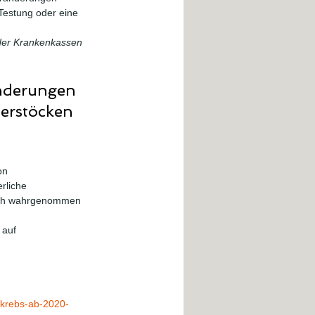
Testung oder eine 
der Krankenkassen 
nderungen 
erstöcken 
on 
rliche 
lich wahrgenommen 
auf 
skrebs-ab-2020-