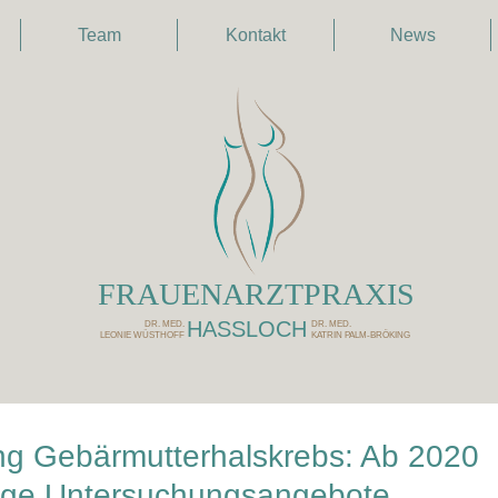
Team
Kontakt
News
FRAUENARZTPRAXIS
HASSLOCH
DR. MED.
DR. MED.
LEONIE WÜSTHOFF
KATRIN PALM-BRÖKING
g Gebärmutterhalskrebs: Ab 2020
ige Untersuchungsangebote