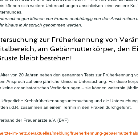
nis können sich weitere Untersuchungen anschließen: eine weitere Ko-
ttermundes.
ntersuchungen können von Frauen unabhängig von den Anschreiben 
ahr hinaus in Anspruch genommen werden.
Untersuchung zur Früherkennung von Verä
talbereich, am Gebärmutterkörper, den Ei
rüste bleibt bestehen!
Alter von 20 Jahren neben den genannten Tests zur Früherkennung v
 Anspruch auf eine jährliche klinische Untersuchung. Für diese körpe
 keine organisatorischen Veränderungen – sie können weiterhin jähr
 körperliche Krebsfrüherkennungsuntersuchung und die Untersuchung 
den i.d.R. zusammen an einem Termin in den Praxen durchgeführt. 
verband der Frauenärzte e.V. (BVF)
aerzte-im-netz.de/aktuelles/meldung/frueherkennung-gebaermutterhal