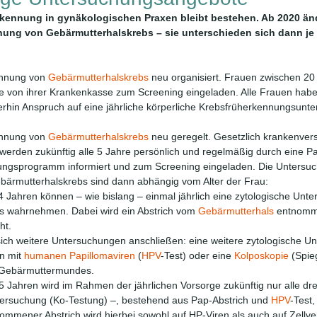
rkennung in gynäkologischen Praxen bleibt bestehen. Ab 2020 änd
ung von Gebärmutterhalskrebs – sie unterschieden sich dann je n
nnung von 
Gebärmutterhalskrebs
 neu organisiert. Frauen zwischen 20
re von ihrer Krankenkasse zum Screening eingeladen. Alle Frauen habe
rhin Anspruch auf eine jährliche körperliche Krebsfrüherkennungsunte
nnung von 
Gebärmutterhalskrebs
 neu geregelt. Gesetzlich krankenver
 werden zukünftig alle 5 Jahre persönlich und regelmäßig durch eine Pa
ungsprogramm informiert und zum Screening eingeladen. Die Untersu
ärmutterhalskrebs sind dann abhängig vom Alter der Frau:  
Jahren können – wie bislang – einmal jährlich eine zytologische Unter
 wahrnehmen. Dabei wird ein Abstrich vom 
Gebärmutterhals
 entnomm
ht. 
ich weitere Untersuchungen anschließen: eine weitere zytologische Un
n mit 
humanen Papillomaviren
 (
HPV
-Test) oder eine 
Kolposkopie
 (Spie
s Gebärmuttermundes.
 Jahren wird im Rahmen der jährlichen Vorsorge zukünftig nur alle dre
ersuchung (Ko-Testung) –, bestehend aus Pap-Abstrich und 
HPV
-Test,
mmener Abstrich wird hierbei sowohl auf HP-Viren als auch auf Zellv