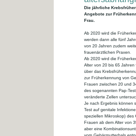
Die jährliche Krebsfrühe
Angebote zur Früherkenn
Frau.
Ab 2020 wird die Früherke
werden dann alle fünf Jah
von 20 Jahren zudem weite
frauenärztlichen Praxen.
Ab 2020 wird die Früherke
Alter von 20 bis 65 Jahren
über das Krebsfrüherkenn
zur Früherkennung von Geb
Frauen zwischen 20 und 34 
des sogenannten Pap-Tests
veränderte Zellen untersuc
Je nach Ergebnis können s
Test auf genitale Infektione
speziellen Mikroskop) de
Frauen ab dem Alter von 35
aber eine Kombinationsunt
vom Gebärmutterhals entno