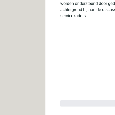
worden ondersteund door gedo
achtergrond bij aan de discuss
servicekaders.
like-button.like
commen