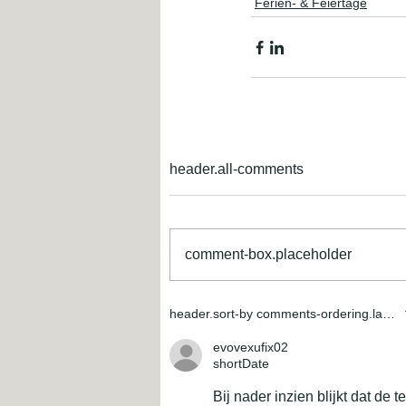
Ferien- & Feiertage
header.all-comments
comment-box.placeholder
header.sort-by
comments-ordering.latest-f
evovexufix02
shortDate
Bij nader inzien blijkt dat de 