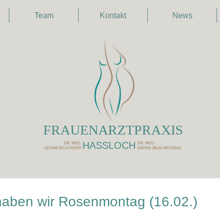
Team
Kontakt
News
FRAUENARZTPRAXIS
HASSLOCH
DR. MED.
DR. MED.
LEONIE WÜSTHOFF
KATRIN PALM-BRÖKING
haben wir Rosenmontag (16.02.)