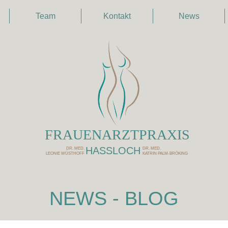
Team
Kontakt
News
FRAUENARZTPRAXIS
HASSLOCH
DR. MED.
DR. MED.
LEONIE WÜSTHOFF
KATRIN PALM-BRÖKING
NEWS - BLOG