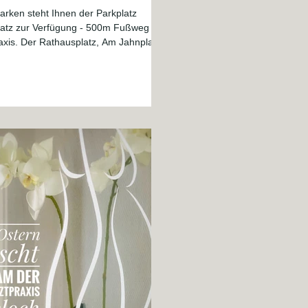
rken steht Ihnen der Parkplatz
latz zur Verfügung - 500m Fußweg von
atz, Am Jahnplatz,
asse und Leo-Loeb-Str. werden ab
och dem 24.09.2025 um 7:00 Uhr
rt. Ab Donnerstag dann auch die Alte
traße.