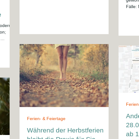
gewohn
abgestimmten Kinderwunschbehandlung.
Fälle:
Gemeinsam entwickeln wir ein persönliches
e
Behandlungskonzept und unterstützen Sie
mit moderner Diagnostik und bewährten
moderne
therapeutischen Möglichkeiten auf dem Weg
zu Ihrem Wunschkind.
n
 bei
 mit
ürfnisse
Ferien
Ande
Ferien- & Feiertage
28.0
Während der Herbstferien
ab 1