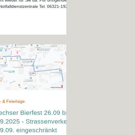
t wieder für Sie da. Für dringenden
 Notfalldienstzentrale Tel. 06321-19292
- & Feiertage
chser Bierfest 26.09 bis
9.2025 - Strassenverkehr
9.09. eingeschränkt