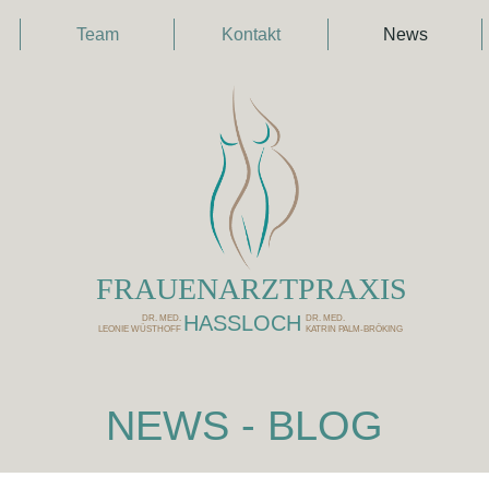
Team
Kontakt
News
FRAUENARZTPRAXIS
HASSLOCH
DR. MED.
DR. MED.
LEONIE WÜSTHOFF
KATRIN PALM-BRÖKING
NEWS - BLOG