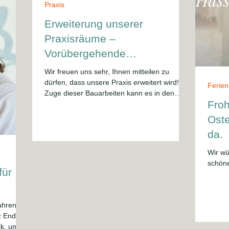
Praxis
Erweiterung unserer
Praxisräume –
Vorübergehende
Einschränkungen im
Wir freuen uns sehr, Ihnen mitteilen zu
Laborbereich
dürfen, dass unsere Praxis erweitert wird! Im
Ferien
Zuge dieser Bauarbeiten kann es in den
Froh
kommenden Woche
Oste
da.
Wir wü
.
schöne
für
ahren in
z Ende
ck, um