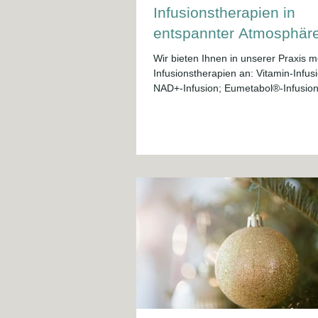
Infusionstherapien in
entspannter Atmosphär
Wir bieten Ihnen in unserer Praxis 
Infusionstherapien an: Vitamin-Infusion;
NAD+-Infusion; Eumetabol®️-Infusio
(Glutathion); Lipofundin®️-Infusionen
Kinderwunsch Gerne beraten wir Sie
persönlich und erstellen gemeinsam
Ihnen ein individuelles, auf Ihre Bed
abgestimmtes Behandlungskonzept.