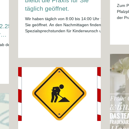
bleibt die Praxis für Sie
Zum Pa
täglich geöffnet.
Pfalzp
der Praxis. Der Rathauspl
Wir haben täglich von 8:00 bis 14:00 Uhr für
Langg
Sie geöffnet. An den Nachmittagen finden
2.25
Mittw
Spezialsprechstunden für Kinderwunsch und
r
gesper
Schwangerschaft sowie Privatsprechstunden
Schuls
wie gewohnt und nach Vereinbarung statt.
 ab dem